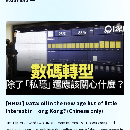
Read more
[HK01] Data: oil in the new age but of little
interest in Hong Kong? (Chinese only)
HK01 interviewed two HKODI team members—Ho Wa Wong and
Benjamin Zhou—to look into the policy issues of data governance in