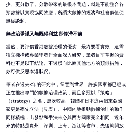
少、更分散了。分散帶來的最根本問題，就是不能整合各
類數據以實現協同效應，所謂大數據的經濟和社會價值便
無從談起。
無政治爭議又無既得利益 卻停滯不前
當然，要評價香港數據治理的優劣，最終要看實效，這需
獨立機構或專業學者作全面深入研究，筆者目前掌握的資
料也不足以下結論。不過橫向比較其他地方的類似措施，
亦可供反思本港狀况。
筆者在過去3年的研究中，留意到世界上許多國家都已經或
正在推出專門的數據治理政策，而且多冠以「策略」
（strategy）之名，層次較高，韓國和日本這兩個東亞國
家更是率先立法（見表）。中國內地推動數據治理的動作
同樣積極，出發點和手法未必與西方國家完全相同，近年
來的特點是貴州、深圳、上海、浙江等省市，先後就開放