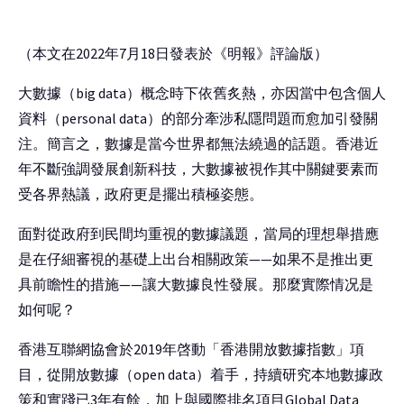
（本文在2022年7月18日發表於《明報》評論版）
大數據（big data）概念時下依舊炙熱，亦因當中包含個人
資料（personal data）的部分牽涉私隱問題而愈加引發關
注。簡言之，數據是當今世界都無法繞過的話題。香港近
年不斷強調發展創新科技，大數據被視作其中關鍵要素而
受各界熱議，政府更是擺出積極姿態。
面對從政府到民間均重視的數據議題，當局的理想舉措應
是在仔細審視的基礎上出台相關政策——如果不是推出更
具前瞻性的措施——讓大數據良性發展。那麼實際情况是
如何呢？
香港互聯網協會於2019年啓動「香港開放數據指數」項
目，從開放數據（open data）着手，持續研究本地數據政
策和實踐已3年有餘，加上與國際排名項目Global Data