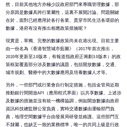
然，目前其他地方亦極少設政府部門來專職管理數據，部
分原因是數據具跨行業屬性，這裏不展開討論。問題關鍵
在於，面對已經應用於各行各業、貫穿市民生活各環節的
數據，港府有沒有推出相應政策措施呢？
現實是，單獨、完整的數據政策尚未在港出現。目前主要
由一份名為《香港智慧城市藍圖》（2017年首次推出，
2020年更新至2.0版本，有報道指政府正籌劃3.0版本）的政
策框架覆蓋部分涉及數據的議題，包括開放數據，交通、
城市規劃、醫療中的大數據應用及培養數據人才等。
另外，一些部門或行業會自行制定措施，包括金管局近期
推動銀行間開放API（應用程式界面）以共享數據。上述涉
及數據的措施並沒有統一機構協調，例如開放數據由政府
資訊科技總監辦公室負責，實時交通數據由運輸部門負
責，地理空間數據平台由發展局研發並維護。這些部門互
不隸屬，也缺乏一致的業務標準，唯一的共同上級是行政