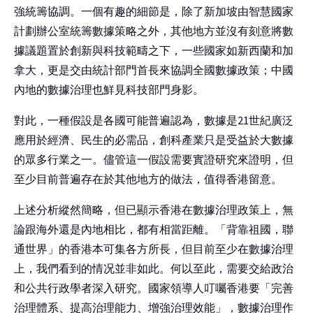
強統籌協調。一個有趣的細節是，除了新加坡由智慧國家
計劃辦公室統籌數據策略之外，其他地方並沒有刻意將數
據議題置於創新與科技範疇之下，一些國家如新西蘭和加
拿大，更是交由統計部門首長來協調全國數據政策；中國
內地的數據治理也鮮見科技部門身影。
對此，一種假設是各國可能普遍認為，數據是21世紀廣泛
應用於經濟、民生的必需品，創科產業只是受益於大數據
的眾多行業之一。儘管這一假設需要實證研究來證明，但
至少目前普遍存在於其他地方的做法，值得香港留意。
上述分析縱然簡略，但已顯示香港在數據治理政策上，無
論跟海外還是內地相比，都有相當距離。「背靠祖國，聯
通世界」的香港本可集各方所長，但目前至少在數據治理
上，我們看到的情况並非如此。何以至此，需要交給政治
和公共行政學者深入研究。國家領導人叮囑香港要「完善
治理體系、提高治理能力、增強治理效能」，數據治理作