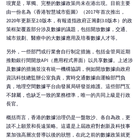
現實是，單獨、完整的數據政策尚未在港出現。目前主要
由一份名為《香港智慧城市藍圖》（2017年首次推出，
2020年更新至2.0版本，有報道指政府正籌劃3.0版本）的政
策框架覆蓋部分涉及數據的議題，包括開放數據，交通、
城市規劃、醫療中的大數據應用及培養數據人才等。
另外，一些部門或行業會自行制定措施，包括金管局近期
推動銀行間開放API（應用程式界面）以共享數據。上述涉
及數據的措施並沒有統一機構協調，例如開放數據由政府
資訊科技總監辦公室負責，實時交通數據由運輸部門負
責，地理空間數據平台由發展局研發並維護。這些部門互
不隸屬，也缺乏一致的業務標準，唯一的共同上級是行政
長官。
概括而言，香港的數據治理仍是一盤散沙、各自為政，更
談不上願景和長遠策略。這還是上屆政府對創新及科技事
業加強高層次督導以後的狀態，在此之前的數據政策就更