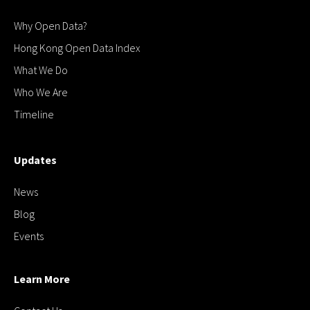
Why Open Data?
Hong Kong Open Data Index
What We Do
Who We Are
Timeline
Updates
News
Blog
Events
Learn More