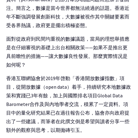
注。簡言之，數據是當今世界都無法繞過的話題。香港近
年不斷強調發展創新科技，大數據被視作其中關鍵要素而
受各界熱議，政府更是擺出積極姿態。
面對從政府到民間均重視的數據議題，當局的理想舉措應
是在仔細審視的基礎上出台相關政策——如果不是推出更
具前瞻性的措施——讓大數據良性發展。那麼實際情况是
如何呢？
香港互聯網協會於2019年啓動「香港開放數據指數」項
目，從開放數據（open data）着手，持續研究本地數據政
策和實踐已3年有餘，加上與國際排名項目Global Data
Barometer合作及與內地學者交流，積累了一定資料。項
目中的量化研究結果已在過往報告公布，協會亦向政府提
出了一些建議，而筆者在此撰文倒是希望與讀者分享一些
額外的觀察與思考，以期拋磚引玉。