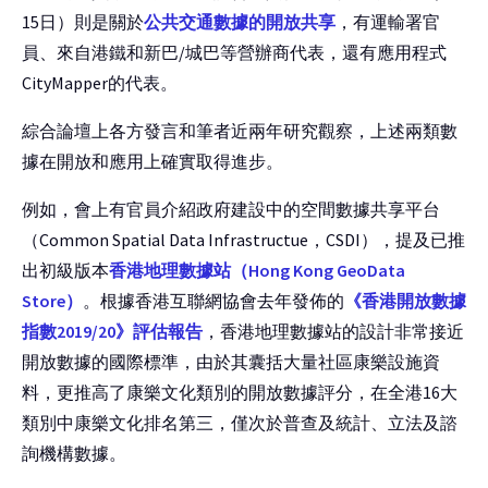
15日）則是關於
公共交通數據的開放共享
，有運輸署官
員、來自港鐵和新巴/城巴等營辦商代表，還有應用程式
CityMapper的代表。
綜合論壇上各方發言和筆者近兩年研究觀察，上述兩類數
據在開放和應用上確實取得進步。
例如，會上有官員介紹政府建設中的空間數據共享平台
（Common Spatial Data Infrastructue，CSDI），提及已推
出初級版本
香港地理數據站（Hong Kong GeoData
Store）
。根據香港互聯網協會去年發佈的
《香港開放數據
指數2019/20》評估報告
，香港地理數據站的設計非常接近
開放數據的國際標準，由於其囊括大量社區康樂設施資
料，更推高了康樂文化類別的開放數據評分，在全港16大
類別中康樂文化排名第三，僅次於普查及統計、立法及諮
詢機構數據。