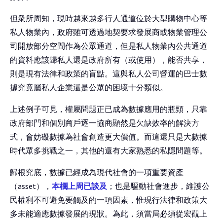
但衆所周知，現時越來越多行人通道位於大型購物中心等
私人物業內，政府雖可透過地契要求發展商或物業管理公
司開放部分空間作為公眾通道，但是私人物業內公共通道
的資料應該歸私人還是政府所有（或使用），能否共享，
則是現有法律和政策的盲點。這與私人公司營運的巴士數
據究竟屬私人企業還是公眾的困境十分類似。
上述例子可見，權屬問題正已成為數據應用的瓶頸，只靠
政府部門和個別商戶逐一協商顯然是欠缺效率的解決方
式，會妨礙數據為社會創造更大價值。而這還只是大數據
時代眾多挑戰之一，其他的還有大家熟悉的私隱問題等。
歸根究底，數據已經成為現代社會的一項重要資產
（asset），
本欄上周已談及
；也是驅動社會進步，維護公
民權利不可避免要觸及的一項因素，惟現行法律和政策大
多未能適應數據發展的現狀。為此，須當局必須從宏觀上