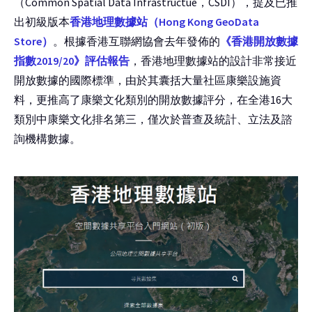
（Common Spatial Data Infrastructue，CSDI），提及已推
出初級版本
香港地理數據站（Hong Kong GeoData
Store）
。根據香港互聯網協會去年發佈的
《香港開放數據
指數2019/20》評估報告
，香港地理數據站的設計非常接近
開放數據的國際標準，由於其囊括大量社區康樂設施資
料，更推高了康樂文化類別的開放數據評分，在全港16大
類別中康樂文化排名第三，僅次於普查及統計、立法及諮
詢機構數據。