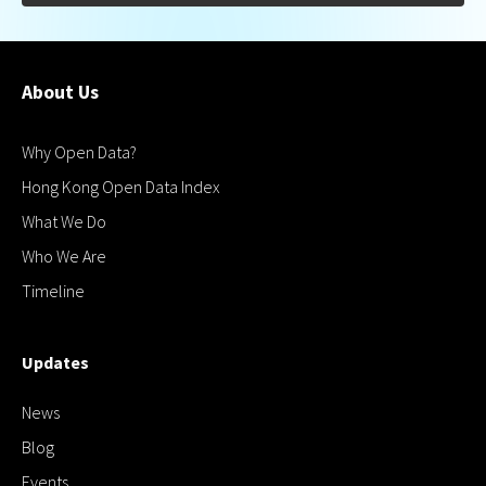
About Us
Why Open Data?
Hong Kong Open Data Index
What We Do
Who We Are
Timeline
Updates
News
Blog
Events