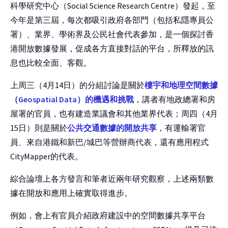
科學研究中心（Social Science Research Centre）發起，至
今年是第三屆，每次都吸引政府各部門（包括私隱專員公
署）、業界、學術界及公民社會代表參加，是一個探討香
港開放數據發展，促成各方直接對話的平台，所釋放的訊
息也比較全面、客觀。
上周三（4月14日）的分組討論是關於
樓宇和地理空間數據
（Geospatial Data）的機遇和挑戰
，講者有地政總署和房
屋署的官員，也有建造業議會和其他業界代表；周四（4月
15日）則是關於
公共交通數據的開放共享
，有運輸署官
員、來自港鐵和新巴/城巴等營辦商代表，還有應用程式
CityMapper的代表。
綜合論壇上各方發言和筆者近兩年研究觀察，上述兩類數
據在開放和應用上確實取得進步。
例如，會上有官員介紹政府建設中的空間數據共享平台