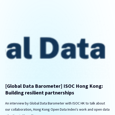
[Global Data Barometer] ISOC Hong Kong:
Building resilient partnerships
An interview by Global Data Barometer with ISOC HK to talk about
our collaboration, Hong Kong Open Data Index's work and open data