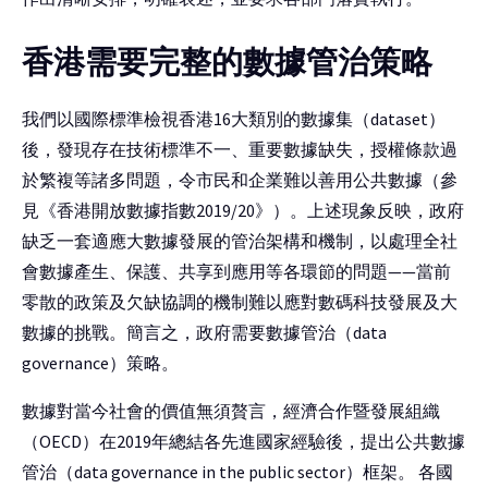
香港需要完整的數據管治策略
我們以國際標準檢視香港16大類別的數據集（dataset）
後，發現存在技術標準不一、重要數據缺失，授權條款過
於繁複等諸多問題，令市民和企業難以善用公共數據（參
見《香港開放數據指數2019/20》）。上述現象反映，政府
缺乏一套適應大數據發展的管治架構和機制，以處理全社
會數據產生、保護、共享到應用等各環節的問題——當前
零散的政策及欠缺協調的機制難以應對數碼科技發展及大
數據的挑戰。簡言之，政府需要數據管治（data
governance）策略。
數據對當今社會的價值無須贅言，經濟合作暨發展組織
（OECD）在2019年總結各先進國家經驗後，提出公共數據
管治（data governance in the public sector）框架。 各國