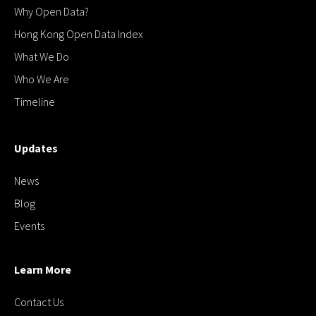
Why Open Data?
Hong Kong Open Data Index
What We Do
Who We Are
Timeline
Updates
News
Blog
Events
Learn More
Contact Us