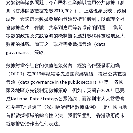
於繁複等諸多問題，令市民和企業難以善用公共數據（參
見《香港開放數據指數2019/20》）。上述現象反映，政府
缺乏一套適應大數據發展的管治架構和機制，以處理全社
會數據產生、保護、共享到應用等各環節的問題——當前
零散的政策及欠缺協調的機制難以應對數碼科技發展及大
數據的挑戰。簡言之，政府需要數據管治（data
governance）策略。
數據對當今社會的價值無須贅言，經濟合作暨發展組織
（OECD）在2019年總結各先進國家經驗後，提出公共數據
管治（data governance in the public sector）框架。 各國
家及地區亦先後制定數據策略，例如，英國在2020年已完
成National Data Strategy公眾諮詢，而深圳市人大常委會
在今年7月通過了《深圳經濟特區數據條例》，是中國內地
首部數據領域的綜合性立法。我們留意到，香港政府尚未
就數據管治作出任何表述。